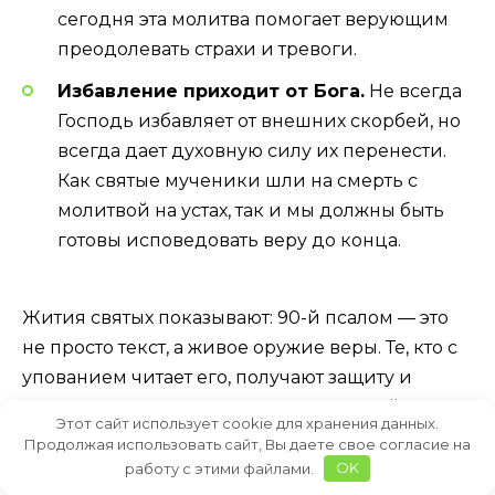
сегодня эта молитва помогает верующим
преодолевать страхи и тревоги.
Избавление приходит от Бога.
Не всегда
Господь избавляет от внешних скорбей, но
всегда дает духовную силу их перенести.
Как святые мученики шли на смерть с
молитвой на устах, так и мы должны быть
готовы исповедовать веру до конца.
Жития святых показывают: 90-й псалом — это
не просто текст, а живое оружие веры. Те, кто с
упованием читает его, получают защиту и
укрепление от Самого Господа, Который
Этот сайт использует cookie для хранения данных.
обещал: «Яко с ним есмь, и избавлю и, покрыю
Продолжая использовать сайт, Вы даете свое согласие на
и, яко позна имя Мое».
работу с этими файлами.
OK