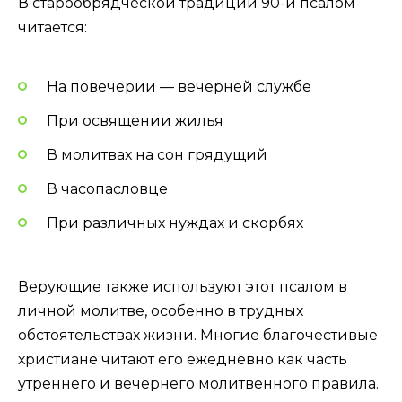
В старообрядческой традиции 90-й псалом
читается:
На повечерии — вечерней службе
При освящении жилья
В молитвах на сон грядущий
В часопасловце
При различных нуждах и скорбях
Верующие также используют этот псалом в
личной молитве, особенно в трудных
обстоятельствах жизни. Многие благочестивые
христиане читают его ежедневно как часть
утреннего и вечернего молитвенного правила.